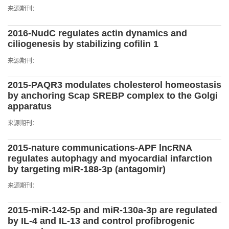
来源期刊：
2016-NudC regulates actin dynamics and
ciliogenesis by stabilizing cofilin 1
来源期刊：
2015-PAQR3 modulates cholesterol homeostasis
by anchoring Scap SREBP complex to the Golgi
apparatus
来源期刊：
2015-nature communications-APF lncRNA
regulates autophagy and myocardial infarction
by targeting miR-188-3p (antagomir)
来源期刊：
2015-miR-142-5p and miR-130a-3p are regulated
by IL-4 and IL-13 and control profibrogenic