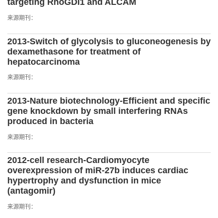
targeting RhoGDI1 and ALCAM
来源期刊：
2013-Switch of glycolysis to gluconeogenesis by
dexamethasone for treatment of
hepatocarcinoma
来源期刊：
2013-Nature biotechnology-Efficient and specific
gene knockdown by small interfering RNAs
produced in bacteria
来源期刊：
2012-cell research-Cardiomyocyte
overexpression of miR-27b induces cardiac
hypertrophy and dysfunction in mice
(antagomir)
来源期刊：