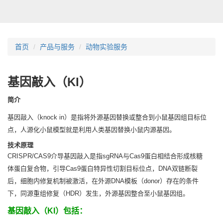
首页
产品与服务
动物实验服务
基因敲入（KI）
简介
基因敲入（knock in）是指将外源基因替换或整合到小鼠基因组目标位
点，人源化小鼠模型就是利用人类基因替换小鼠内源基因。
技术原理
CRISPR/CAS9介导基因敲入是指sgRNA与Cas9蛋白相结合形成核糖
体蛋白复合物，引导Cas9蛋白特异性切割目标位点，DNA双链断裂
后，细胞内修复机制被激活，在外源DNA模板（donor）存在的条件
下，同源重组修复（HDR）发生，外源基因整合至小鼠基因组。
基因敲入（KI）包括：