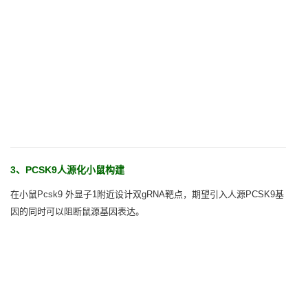
3、PCSK9人源化小鼠构建
在小鼠Pcsk9 外显子1附近设计双gRNA靶点，期望引入人源PCSK9基
因的同时可以阻断鼠源基因表达。