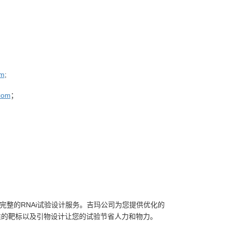
om
;
com
；
完整的RNAi试验设计服务。吉玛公司为您提供优化的
，精准的靶标以及引物设计让您的试验节省人力和物力。