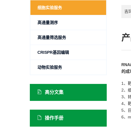
细胞实验服务
吉
高通量测序
产
高通量筛选服务
CRISPR基因编辑
RN
动物实验服务
的成
1、
2、
高分文集
3、
4、
5、
6、
操作手册