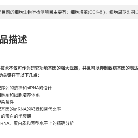
玛目前的细胞生物学检测项目主要有：细胞增殖(CCK-8 )、细胞周期& 凋
品描述
Ai技术不仅可作为研究功能基因的强大武器，并且可以抑制致病基因的表达
功关键在于以下几点：
靶序列的选择和siRNA的设计
细胞系和细胞培养体系
转染条件
靶基因的mRNA的积累和替代比率
目的蛋白的半衰期
mRNA、蛋白质和表型水平上的精确分析