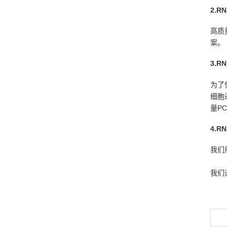
2.
高质
案。
3.R
为了
细胞
量P
4.
我们
我们