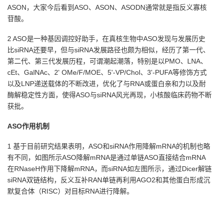
ASON
，大家今后看到
ASO
、
ASON
、
ASODN
通常就是指反义寡核
苷酸。
2 ASO是一种基因调控好助手，在真核生物中
ASO
发现与发展历史
比
siRNA
还要早，但与
siRNA
发展路径也颇为相似，经历了第一代、
第二代、第三代发展历程，可谓潮起潮落，特别是以
PMO
、
LNA
、
cEt
、
GalNAc
、
2' OMe/F/MOE
、
5'-VP/Chol
、
3'-PUFA
等修饰方式
以及
LNP
递送载体的不断改进，优化了与
RNA
或蛋白亲和力以及耐
酶解稳定性方面，使得
ASO
与
siRNA
风光再现，小核酸临床药物不断
获批。
ASO
作用机制
1 基于目前研究结果表明，
ASO
和
siRNA
作用降解
mRNA
的机制也略
有不同，如图所示
ASO
降解
mRNA
是通过单链
ASO
直接结合
mRNA
在
RNaseH
作用下降解
mRNA
，而
siRNA
如左图所示，通过
Dicer
解链
siRNA
双链结构，反义互补
RAN
单链再利用
AGO2
和其他蛋白形成沉
默复合体（
RISC
）对目标
RNA
进行降解。