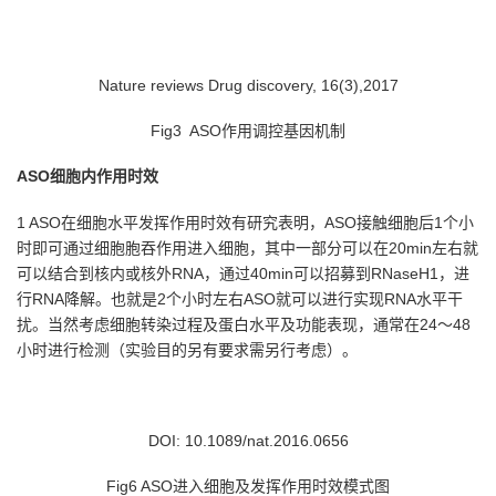
Nature reviews Drug discovery, 16(3),2017
Fig3 ASO
作用调控基因机制
ASO
细胞内作用时效
1 ASO在细胞水平发挥作用时效有研究表明，
ASO
接触细胞后
1
个小
时即可通过细胞胞吞作用进入细胞，其中一部分可以在
20min
左右就
可以结合到核内或核外
RNA
，通过
40min
可以招募到
RNaseH1
，进
行
RNA
降解。也就是
2
个小时左右
ASO
就可以进行实现
RNA
水平干
扰。当然考虑细胞转染过程及蛋白水平及功能表现，通常在
24
～
48
小时进行检测（实验目的另有要求需另行考虑）。
DOI: 10.1089/nat.2016.0656
Fig6 ASO
进入细胞及发挥作用时效模式图