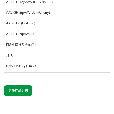
AAV-GP-12(pAAV-IRES-hrGFP)
AAV-GP-2(pAAV-U6-mCherry)
AAV-GP-3(U6/Puro)
AAV-GP-7(pAAV-U6)
FISH 探针反应buffer
其他
RNA FISH 探针mixs
更多产品订购