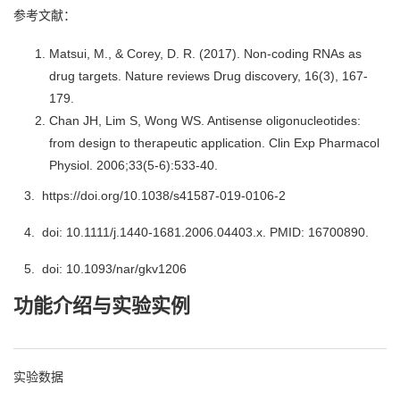
参考文献：
Matsui, M., & Corey, D. R. (2017). Non-coding RNAs as
drug targets. Nature reviews Drug discovery, 16(3), 167-
179.
Chan JH, Lim S, Wong WS. Antisense oligonucleotides:
from design to therapeutic application. Clin Exp Pharmacol
Physiol. 2006;33(5-6):533-40.
3. https://doi.org/10.1038/s41587-019-0106-2
4. doi: 10.1111/j.1440-1681.2006.04403.x. PMID: 16700890.
5. doi: 10.1093/nar/gkv1206
功能介绍与实验实例
实验数据