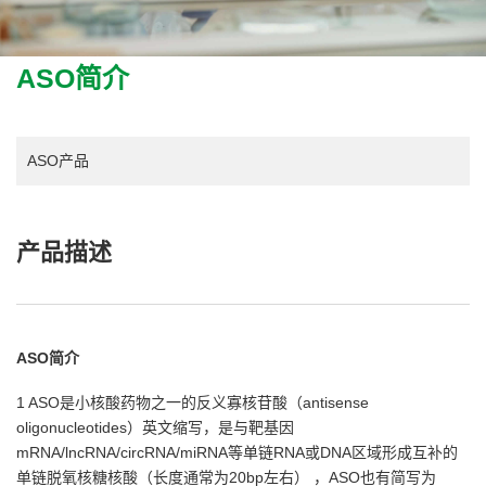
ASO简介
ASO产品
产品描述
ASO
简介
1 ASO是小核酸药物之一的反义寡核苷酸（
antisense
oligonucleotides
）英文缩写，是与靶基因
mRNA/lncRNA/circRNA/miRNA
等单链
RNA
或
DNA
区域形成互补的
单链脱氧核糖核酸（长度通常为
20bp
左右） ，
ASO
也有简写为