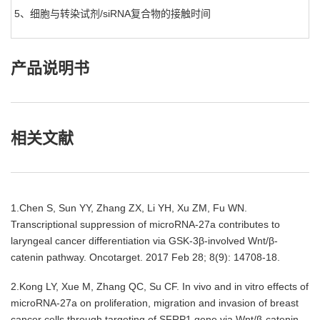
5、细胞与转染试剂/siRNA复合物的接触时间
产品说明书
相关文献
1.Chen S, Sun YY, Zhang ZX, Li YH, Xu ZM, Fu WN.
Transcriptional suppression of microRNA-27a contributes to
laryngeal cancer differentiation via GSK-3β-involved Wnt/β-
catenin pathway.
Oncotarget. 2017 Feb 28; 8(9): 14708-18.
2.Kong LY, Xue M, Zhang QC, Su CF. In vivo and in vitro effects of
microRNA-27a on proliferation, migration and invasion of breast
cancer cells through targeting of SFRP1 gene via Wnt/β-catenin