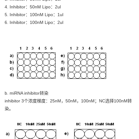
4. Inhibitor：50nM Lipo：2ul
5. Inhibitor：100nM Lipo：1ul
6. Inhibitor：100nM Lipo：2ul
b. miRNA inhibitor转染
inhibitor 3个浓度梯度：25nM，50nM，100nM；NC选择100nM转
染。