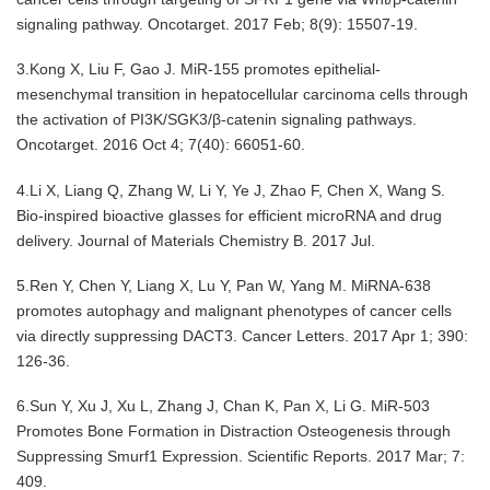
signaling pathway. Oncotarget. 2017 Feb; 8(9): 15507-19.
3.Kong X, Liu F, Gao J. MiR-155 promotes epithelial-
mesenchymal transition in hepatocellular carcinoma cells through
the activation of PI3K/SGK3/β-catenin signaling pathways.
Oncotarget. 2016 Oct 4; 7(40): 66051-60.
4.Li X, Liang Q, Zhang W, Li Y, Ye J, Zhao F, Chen X, Wang S.
Bio-inspired bioactive glasses for efficient microRNA and drug
delivery. Journal of Materials Chemistry B. 2017 Jul.
5.Ren Y, Chen Y, Liang X, Lu Y, Pan W, Yang M. MiRNA-638
promotes autophagy and malignant phenotypes of cancer cells
via directly suppressing DACT3. Cancer Letters. 2017 Apr 1; 390:
126-36.
6.Sun Y, Xu J, Xu L, Zhang J, Chan K, Pan X, Li G. MiR-503
Promotes Bone Formation in Distraction Osteogenesis through
Suppressing Smurf1 Expression.
Scientific Reports. 2017 Mar; 7:
409.