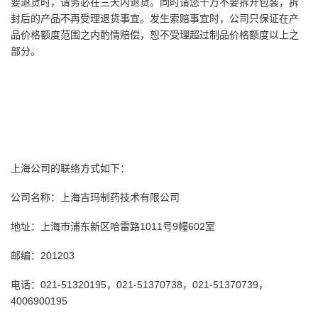
要退货时，请务必在三天内退货。同时请您千万不要拆开包装，拆
封后的产品不再受理退货事宜。发生索赔事宜时，公司只保证在产
品价格额度范围之内酌情赔偿，恕不受理超过制品价格额度以上之
部分。
上海公司的联络方式如下：
公司名称：上海吉玛制药技术有限公司
地址：上海市浦东新区哈雷路
1011
号
9
幢
602
室
邮编：
201203
电话：
021-51320195
，
021-51370738
，
021-51370739
，
4006900195