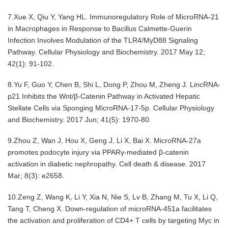
7.Xue X, Qiu Y, Yang HL. Immunoregulatory Role of MicroRNA-21
in Macrophages in Response to Bacillus Calmette-Guerin
Infection Involves Modulation of the TLR4/MyD88 Signaling
Pathway.
Cellular Physiology and Biochemistry. 2017 May 12;
42(1): 91-102.
8.Yu F, Guo Y, Chen B, Shi L, Dong P, Zhou M, Zheng J. LincRNA-
p21 Inhibits the Wnt/β-Catenin Pathway in Activated Hepatic
Stellate Cells via Sponging MicroRNA-17-5p.
Cellular Physiology
and Biochemistry. 2017 Jun; 41(5): 1970-80.
9.Zhou Z, Wan J, Hou X, Geng J, Li X, Bai X. MicroRNA-27a
promotes podocyte injury via PPARγ-mediated β-catenin
activation in diabetic nephropathy. Cell death & disease. 2017
Mar; 8(3): e2658.
10.Zeng Z, Wang K, Li Y, Xia N, Nie S, Lv B, Zhang M, Tu X, Li Q,
Tang T, Cheng X. Down-regulation of microRNA-451a facilitates
the activation and proliferation of CD4+ T cells by targeting Myc in