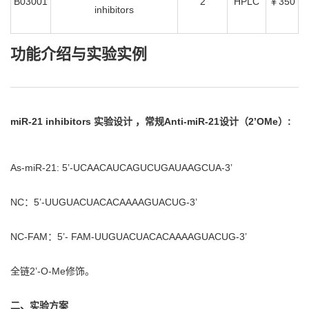
B03001
2
HPLC
￥350
inhibitors
功能介绍与实验实例
miR-21 inhibitors 实验设计 ，
常规Anti-miR-21设计（2’OMe）:
As-miR-21: 5’-UCAACAUCAGUCUGAUAAGCUA-3’
NC：5’-UUGUACUACACAAAAGUACUG-3’
NC-FAM：5’- FAM-UUGUACUACACAAAAGUACUG-3’
全链2’-O-Me修饰。
二、实验方案