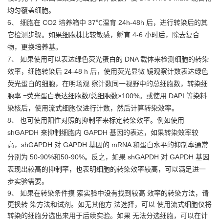
均匀覆盖细胞。
6、 细胞在 CO2 培养箱中 37℃温育 24h-48h 后，进行转染后的其
它检测步骤。如果细胞株比较敏感，孵
育 4-6 小时后，除去复合
物，更换培养基。
7、 如果使用可以表达绿色荧光蛋白的 DNA 载体来检测细胞的转染
效率，细胞转染后 24-48 h 后，使用
荧光显微 镜观察计数表达绿色
荧光蛋白的细胞，在明场观 察计数同一视野中的总细胞数，转染细
胞率 =荧
光蛋白表达细胞数/总细胞数×100%。或使用 DAPI 等染料
染核后，使用流式细胞仪进行计数，然后计算
转染效率。
8、 也可使用阳性对照的抑制率来标定转染效率。例如使用
shGAPDH 来抑制细胞内 GAPDH 基因的表达，
如果转染效率较
高，shGAPDH 对 GAPDH 基因的 mRNA 和蛋白水平的抑制率通常
分别为 50-90%和
50-90%。反之，如果 shGAPDH 对 GAPDH 基因
表现出较高的抑制率，也表明细胞的转染效率较高，可以
满足进一
步实验需要。
9、 如果在转染条件摸 索实验中没有找到较高 效率的转染方法，请
更换转 染方法和试剂。如无其他方 法
选择，可以 使用流式细胞仪将
转染的细胞分选出来用于后续实验。如果 无法分选细胞，可以在计