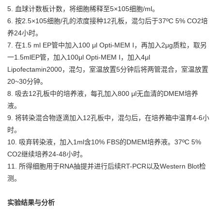
5. 血球计数板计数，将细胞稀释至5×105细胞/ml。
6. 按2.5×105细胞/孔的浓度接种12孔板，混匀后于37ºC 5% CO2培
养24小时。
7. 在1.5 ml EP管中加入100 μl Opti-MEM I，再加入2μg质粒，取另
一1.5mlEP管，加入100μl Opti-MEM I，加入4μl
Lipofectamin2000，混匀，室温放置5分钟后将两管混合，室温放置
20~30分钟。
8. 吸去12孔板中的培养液，每孔加入800 μl无血清的DMEM培养
液。
9. 将转染混合物逐滴加入12孔板中，混匀后，在培养箱中温育4-6小
时。
10. 吸弃转染液，加入1ml含10% FBS的DMEM培养液。37ºC 5%
CO2继续培养24-48小时。
11. 所得细胞用于RNA抽提并进行后续RT-PCR以及Western Blot检
测。
实验结果与分析