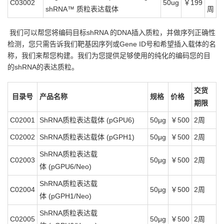
C03002
50ug
￥199
shRNA™ 质粒表达载体
周
我们可以帮您将编码目标shRNA 的DNA插入质粒，并做序列正确性
检测，您只需告诉我们靶基因序列或Gene ID号和希望插入载体的名
称，我们来帮您构建。我们为您提供足够使用的纯化的编码您的目
的shRNA的表达质粒。
交货
目录号
产品名称
规格
价格
期限
C02001
ShRNA质粒表达载体 (pGPU6)
50μg
￥500
2周
C02002
ShRNA质粒表达载体 (pGPH1)
50μg
￥500
2周
ShRNA质粒表达载
C02003
50μg
￥500
2周
体 (pGPU6/Neo)
ShRNA质粒表达载
C02004
50μg
￥500
2周
体 (pGPH1/Neo)
ShRNA质粒表达载
C02005
50μg
￥500
2周