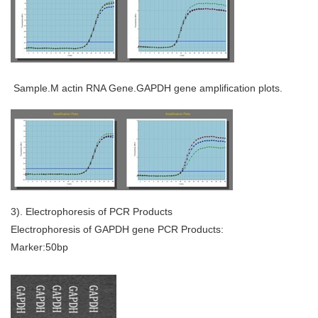
Sample.M actin RNA Gene.GAPDH gene amplification plots.
3). Electrophoresis of PCR Products
Electrophoresis of GAPDH gene PCR Products:
Marker:50bp