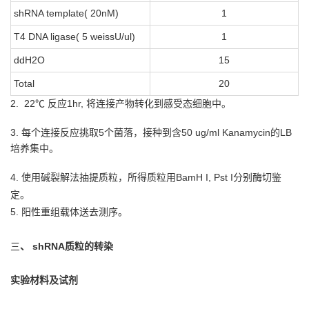
shRNA template( 20nM)
1
T4 DNA ligase( 5 weissU/ul)
1
ddH2O
15
Total
20
2.
22℃ 反应1hr, 将连接产物转化到感受态细胞中。
3. 每个连接反应挑取5个菌落，接种到含50 ug/ml Kanamycin的LB
培养集中。
4. 使用碱裂解法抽提质粒，所得质粒用BamH I, Pst I分别酶切鉴
定。
5. 阳性重组载体送去测序。
三
、 shRNA质粒的转染
实验材料及试剂