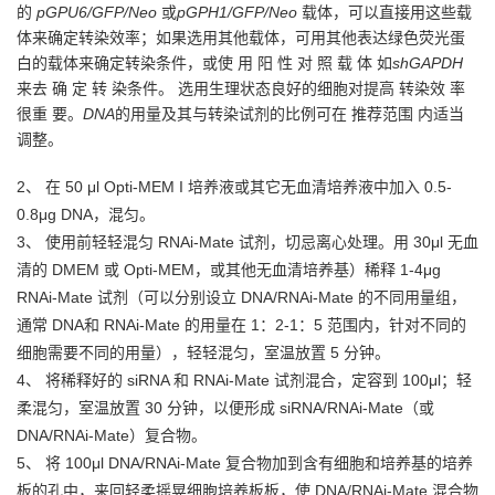
的
pGPU6/GFP/Neo
或
pGPH1/GFP/Neo
载体，可以直接用这些载
体来确定转染效率；如果选用其他载体，可用其他表达绿色荧光蛋
白的载体来确定转染条件，或使 用 阳 性 对 照 载 体 如
shGAPDH
来去 确 定 转 染条件。 选用生理状态良好的细胞对提高 转染效 率
很重 要。
DNA
的用量及其与转染试剂的比例可在 推荐范围 内适当
调整。
2、 在 50 μl Opti-MEM I 培养液或其它无血清培养液中加入 0.5-
0.8μg DNA，混匀。
3、 使用前轻轻混匀 RNAi-Mate 试剂，切忌离心处理。用 30μl 无血
清的 DMEM 或 Opti-MEM，或其他无血清培养基）稀释 1-4μg
RNAi-Mate 试剂（可以分别设立 DNA/RNAi-Mate 的不同用量组，
通常 DNA和 RNAi-Mate 的用量在 1：2-1：5 范围内，针对不同的
细胞需要不同的用量），轻轻混匀，室温放置 5 分钟。
4、 将稀释好的 siRNA 和 RNAi-Mate 试剂混合，定容到 100μl；轻
柔混匀，室温放置 30 分钟，以便形
成 siRNA/RNAi-Mate（或
DNA/RNAi-Mate）复合物。
5、 将 100μl DNA/RNAi-Mate 复合物加到含有细胞和培养基的培养
板的孔中，来回轻柔摇晃细胞培养板
板，使 DNA/RNAi-Mate 混合物