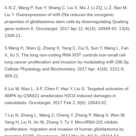
4.Xi Z, Wang P, Xue Y, Shang C, Liu X, Ma J, Li ZQ, Li Z, Bao M,
Liu Y. Overexpression of miR-29a reduces the oncogenic
properties of glioblastoma stem cells by downregulating Quaking
gene isoform 6. Oncotarget. 2017 Apr 11; 8(15): 24949-63.
13(4):
1309-21.
5.Wang H, Shen Q, Zhang X, Yang C, Cui S, Sun Y, Wang L, Fan
X, Xu S. The long non-coding RNA XIST controls non-small cell
lung cancer proliferation and invasion by modulating miR-186-5p.
Cellular Physiology and Biochemistry. 2017 Apr; 41(6): 2221-9.
309-21.
6.Liu W, Mao L, Ji F, Chen F, Hao Y, Liu G. Targeted activation of
AMPK by GSK621 ameliorates H2O2-induced damages in
osteoblasts.
Oncotarget. 2017 Feb 2; 8(6): 10543-52.
7.Liu N, Zhang L, Wang Z, Cheng Y, Zhang P, Wang X, Wen W,
Yang H, Liu H, Jin W, Zhang Y, Tu Y. MicroRNA-101 inhibits
proliferation, migration and invasion of human glioblastoma by
targeting SOX9. Oncotarget. 2017 Mar 21; 8(12): 19244-54.