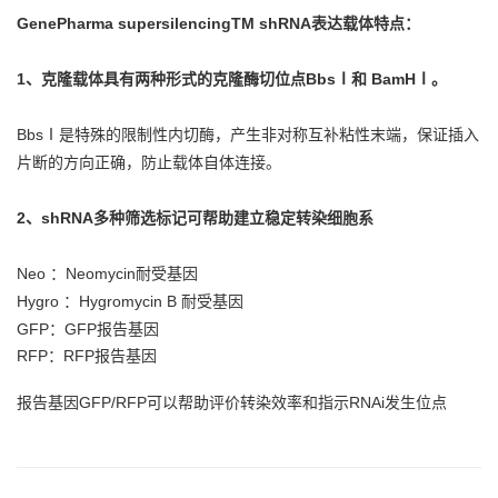
GenePharma supersilencingTM shRNA表达载体特点：
1、克隆载体具有两种形式的克隆酶切位点
BbsⅠ
和
BamHⅠ
。
BbsⅠ是特殊的限制性内切酶，产生非对称互补粘性末端，保证插入
片断的方向正确，防止载体自体连接。
2、shRNA多种筛选标记可帮助建立稳定转染细胞系
Neo ：Neomycin耐受基因
Hygro ：Hygromycin B 耐受基因
GFP：GFP报告基因
RFP：RFP报告基因
报告基因GFP/RFP可以帮助评价转染效率和指示RNAi发生位点