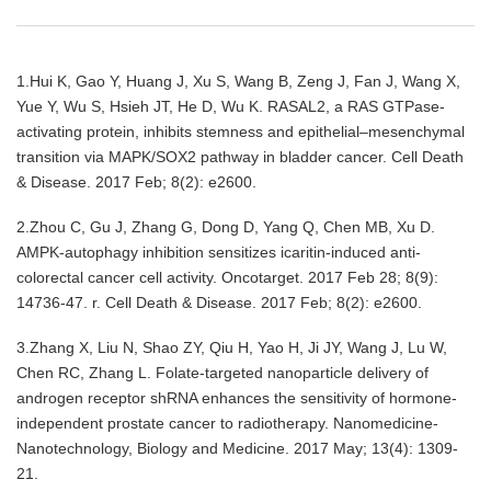
1.Hui K, Gao Y, Huang J, Xu S, Wang B, Zeng J, Fan J, Wang X,
Yue Y, Wu S, Hsieh JT, He D, Wu K. RASAL2, a RAS GTPase-
activating protein, inhibits stemness and epithelial–mesenchymal
transition via MAPK/SOX2 pathway in bladder cancer. Cell Death
& Disease. 2017 Feb; 8(2): e2600.
2.Zhou C, Gu J, Zhang G, Dong D, Yang Q, Chen MB, Xu D.
AMPK-autophagy inhibition sensitizes icaritin-induced anti-
colorectal cancer cell activity. Oncotarget. 2017 Feb 28; 8(9):
14736-47.
r. Cell Death & Disease. 2017 Feb; 8(2): e2600.
3.Zhang X, Liu N, Shao ZY, Qiu H, Yao H, Ji JY, Wang J, Lu W,
Chen RC, Zhang L. Folate-targeted nanoparticle delivery of
androgen receptor shRNA enhances the sensitivity of hormone-
independent prostate cancer to radiotherapy. Nanomedicine-
Nanotechnology, Biology and Medicine. 2017 May; 13(4): 1309-
21.