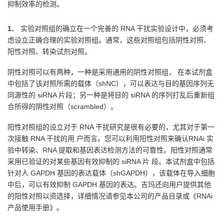
抑制效率的检测。
1
、 实验对照组的确立在一个完善的 RNA 干扰实验设计中，必须考
虑设立正确合理的实验对照组。通常，这些对照组包括阴性对照、
阳性对照、转染试剂对照。
阴性对照可以有两种，一种是采用通用的阴性对照组， 在本试剂盒
中包括了该对照所需的载体（shNC），可以表达与目的基因序列无
同源性的 siRNA 片段；另一种是将目的 siRNA 的序列打乱后重新组
合所得的阴性对照（scrambled）。
阳性对照组的设立对于 RNA 干扰研究是很有必要的，尤其对于第一
次接触 RNA 干扰的用 户而言。您可以利用阳性对照来确认RNAi 实
验中转染、RNA 提取和基因表达检测方法的可靠性。阳性对照通常
采用已验证的对某些基因有效抑制的 siRNA 片 段。本试剂盒中包括
针对人 GAPDH 基因的表达载体（shGAPDH），该载体在导入细胞
中后，可以有效抑制 GAPDH 基因的表达。吉玛还向用户提供其他
的阳性对照以资选择，详细情况请参见本公司的产品目录或《RNAi
产品使用手册》。