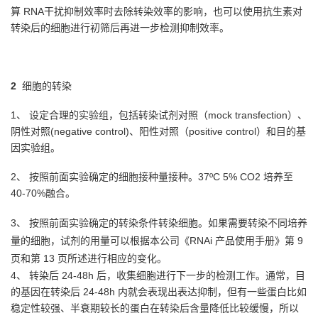
算 RNA
干扰抑制效率时去除转染效率的影响，也可以使用抗生素对
转染后的细胞进行初筛后再进一步检测抑制效
率。
2
细胞的转染
1、 设定合理的实验组，包括转染试剂对照（mock transfection）、
阴性对照(negative control)、阳性对照
（positive control）和目的基
因实验组。
2、 按照前面实验确定的细胞接种量接种。37ºC 5% CO2 培养至
40-70%融合。
3、 按照前面实验确定的转染条件转染细胞。如果需要转染不同培养
量的细胞，试剂的用量可以根据本公
司《RNAi 产品使用手册》第 9
页和第 13 页所述进行相应的变化。
4、 转染后 24-48h 后，收集细胞进行下一步的检测工作。通常，目
的基因在转染后 24-48h 内就会表现出
表达抑制，但有一些蛋白比如
稳定性较强、半衰期较长的蛋白在转染后含量降低比较缓慢，所以