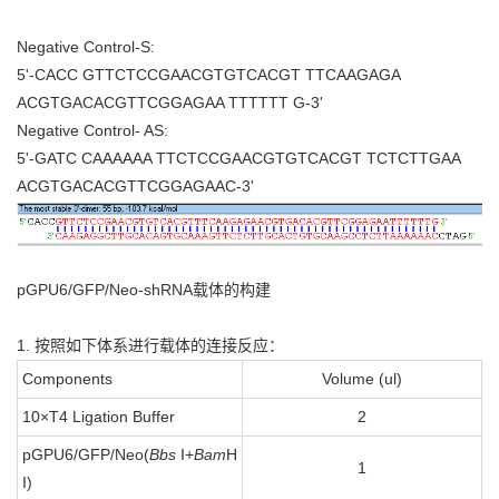
Negative Control-S:
5'-CACC GTTCTCCGAACGTGTCACGT TTCAAGAGA
ACGTGACACGTTCGGAGAA TTTTTT G-3'
Negative Control- AS:
5'-GATC CAAAAAA TTCTCCGAACGTGTCACGT TCTCTTGAA
ACGTGACACGTTCGGAGAAC-3'
pGPU6/GFP/Neo-shRNA载体的构建
1. 按照如下体系进行载体的连接反应：
Components
Volume (ul)
10×T4 Ligation Buffer
2
pGPU6/GFP/Neo(
Bbs
I+
Bam
H
1
I)