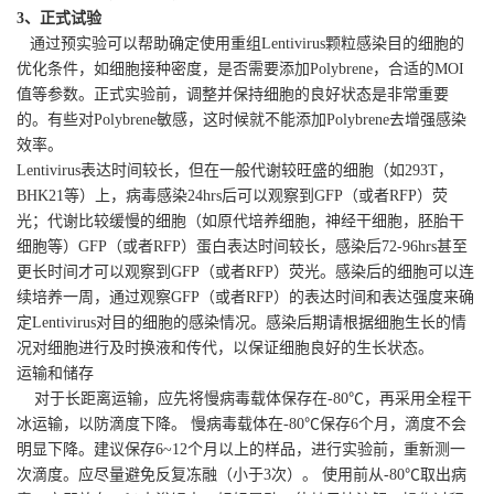
3、正式试验
通过预实验可以帮助确定使用重组Lentivirus颗粒感染目的细胞的
优化条件，如细胞接种密度，是否需要添加Polybrene，合适的MOI
值等参数。正式实验前，调整并保持细胞的良好状态是非常重要
的。有些对Polybrene敏感，这时候就不能添加Polybrene去增强感染
效率。
Lentivirus表达时间较长，但在一般代谢较旺盛的细胞（如293T，
BHK21等）上，病毒感染24hrs后可以观察到GFP（或者RFP）荧
光；代谢比较缓慢的细胞（如原代培养细胞，神经干细胞，胚胎干
细胞等）GFP（或者RFP）蛋白表达时间较长，感染后72-96hrs甚至
更长时间才可以观察到GFP（或者RFP）荧光。感染后的细胞可以连
续培养一周，通过观察GFP（或者RFP）的表达时间和表达强度来确
定Lentivirus对目的细胞的感染情况。感染后期请根据细胞生长的情
况对细胞进行及时换液和传代，以保证细胞良好的生长状态。
运输和储存
对于长距离运输，应先将慢病毒载体保存在-80℃，再采用全程干
冰运输，以防滴度下降。 慢病毒载体在-80℃保存6个月，滴度不会
明显下降。建议保存6~12个月以上的样品，进行实验前，重新测一
次滴度。应尽量避免反复冻融（小于3次）。 使用前从-80℃取出病