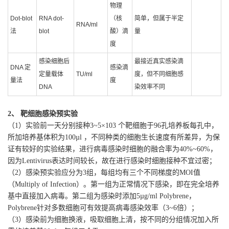
物理
Dot-blot
RNA dot-
（核
简单，但属于半定
RNA/ml
法
blot
酸）滴
量
度
感染细胞后
最接近真实感染滴
DNA 定
感染滴
定量载体
TU/ml
度，但不同细胞感
量法
度
DNA
染效率不同
2、 靶细胞感染预实验
（1）实验前一天分别接种3~5×103 个靶细胞于96孔培养板每孔中，
所加培养基体积为100µl ，不同种类的细胞生长速度有所差异，为保
证有较好的实验结果，进行病毒感染时细胞的融合率为40%~60%，
因为Lentivirus表达时间较长，故在进行感染时细胞接种不宜过密；
（2）感染预实验应分为3组，每组均有三个不同梯度的MOI值
（Multiply of Infection）。第一组为正常情况下感染，即在完全培养
基中直接加入病毒。第二组为感染时添加5µg/ml Polybrene，
Polybrene针对多数细胞可有效提高病毒感染效率（3~6倍）；
（3）感染前为细胞换液，吸取细胞上清，按不同的分组情况加入所