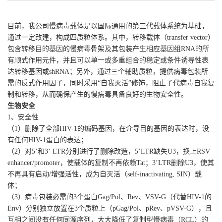
目前，我公司慢病毒载体是以国际通用的第三代载体系统为基础，
通过一定改建，构成四质粒体系。其中，转移载体（transfer vector）
包含转移目的基因的慢病毒骨架及其包装产生相应基因组RNA的所
有顺式作用元件，并且可以单一或多重组合的稳定或条件诱导性表
达转移基因或shRNA；另外，通过三个辅助质粒，提供病毒包装所
需的反式作用因子，同时采用“自我灭活”修饰，阻止子代病毒自我复
制和转移，从而确保产生的慢病毒具备良好的生物安全性。
生物安全
1、安全性
（1）删除了全部HIV-1的编码基因，在介导目的基因的表达时，没
有任何HIV-1蛋白的表达；
（2）对5’和3’ LTR分别进行了删除改造，5’LTR缺失U3，换上RSV
enhancer/promoter，使载体的复制不再依赖Tat；3’LTR删除U3，使其
不再具有启动/增强活性，成为自灭活（self-inactivating, SIN）载
体；
（3）病毒包装必需的3个蛋白Gag/Pol、Rev、VSV-G（代替HIV-1的
Env）分别独立放置在3个质粒上（pGag/Pol、pRev、pVSV-G），且
互相之间没有任何同源序列，大大降低了复制型慢病毒（RCL）的