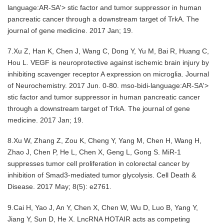
language:AR-SA'> stic factor and tumor suppressor in human
pancreatic cancer through a downstream target of TrkA. The
journal of gene medicine. 2017 Jan; 19.
7.Xu Z, Han K, Chen J, Wang C, Dong Y, Yu M, Bai R, Huang C,
Hou L. VEGF is neuroprotective against ischemic brain injury by
inhibiting scavenger receptor A expression on microglia. Journal
of Neurochemistry. 2017 Jun. 0-80. mso-bidi-language:AR-SA'>
stic factor and tumor suppressor in human pancreatic cancer
through a downstream target of TrkA. The journal of gene
medicine. 2017 Jan; 19.
8.Xu W, Zhang Z, Zou K, Cheng Y, Yang M, Chen H, Wang H,
Zhao J, Chen P, He L, Chen X, Geng L, Gong S. MiR-1
suppresses tumor cell proliferation in colorectal cancer by
inhibition of Smad3-mediated tumor glycolysis. Cell Death &
Disease. 2017 May; 8(5): e2761.
9.Cai H, Yao J, An Y, Chen X, Chen W, Wu D, Luo B, Yang Y,
Jiang Y, Sun D, He X. LncRNA HOTAIR acts as competing