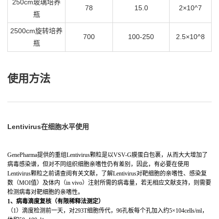
250cm玻璃培养
78
15.0
2×10^7
瓶
2500cm旋转培养
700
100-250
2.5×10^8
瓶
使用方法
Lentivirus在细胞水平使用
GenePharma提供的重组Lentivirus颗粒是以VSV-G膜蛋白包裹，从而大大增加了
病毒感染谱，但对不同组织细胞亲嗜性仍有差别，因此，有必要在使用
Lentivirus颗粒之前请查阅有关文献，了解Lentivirus对靶细胞的亲嗜性、感染复
数（MOI值）及体内（in vivo）注射所需的病毒量，若无相应文献支持，则需要
检测病毒对靶细胞的亲嗜性。
1、病毒滴度复核（有限稀释法测定）
（1）滴度检测前一天，对293T细胞传代，96孔板每个孔加入约5×104cells/ml，