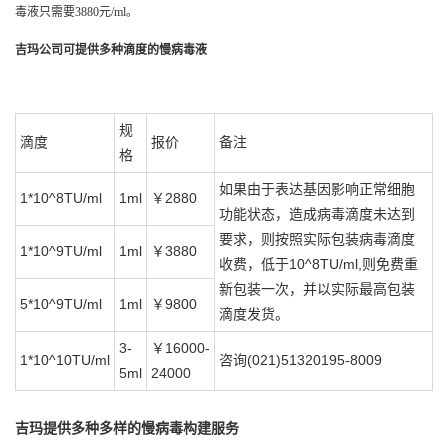
毒液只需要3880元/ml。
吉玛公司可提供多种滴度的慢病毒液
规
滴度
报价
备注
格
如果由于表达基因影响正常细胞
1*10^8TU/ml
1ml
￥2880
功能状态，造成病毒滴度未达到
要求，则按照实际包装病毒滴度
1*10^9TU/ml
1ml
￥3880
收费，低于10^8TU/ml,则免费重
新包装一次，并以实际最高包装
5*10^9TU/ml
1ml
￥9800
滴度发货。
3-
￥16000-
1*10^10TU/ml
咨询(021)51320195-8009
5ml
24000
吉玛提供多种多样的慢病毒构建服务