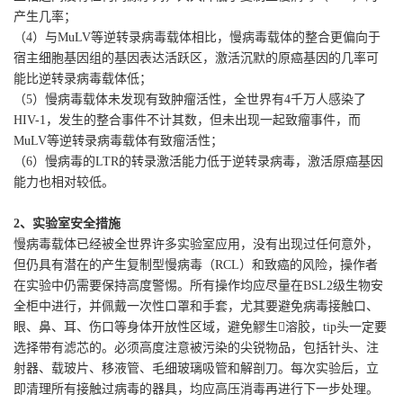
产生几率；
（4）与MuLV等逆转录病毒载体相比，慢病毒载体的整合更偏向于
宿主细胞基因组的基因表达活跃区，激活沉默的原癌基因的几率可
能比逆转录病毒载体低；
（5）慢病毒载体未发现有致肿瘤活性，全世界有4千万人感染了
HIV-1，发生的整合事件不计其数，但未出现一起致瘤事件，而
MuLV等逆转录病毒载体有致瘤活性；
（6）慢病毒的LTR的转录激活能力低于逆转录病毒，激活原癌基因
能力也相对较低。
2、实验室安全措施
慢病毒载体已经被全世界许多实验室应用，没有出现过任何意外，
但仍具有潜在的产生复制型慢病毒（RCL）和致癌的风险，操作者
在实验中仍需要保持高度警惕。所有操作均应尽量在BSL2级生物安
全柜中进行，并佩戴一次性口罩和手套，尤其要避免病毒接触口、
眼、鼻、耳、伤口等身体开放性区域，避免䚧生溶胶，tip头一定要
选择带有滤芯的。必须高度注意被污染的尖锐物品，包括针头、注
射器、载玻片、移液管、毛细玻璃吸管和解剖刀。每次实验后，立
即清理所有接触过病毒的器具，均应高压消毒再进行下一步处理。