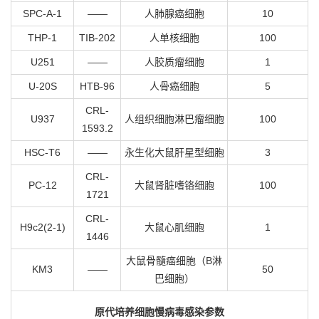
SPC-A-1
——
人肺腺癌细胞
10
THP-1
TIB-202
人单核细胞
100
U251
——
人胶质瘤细胞
1
U-20S
HTB-96
人骨癌细胞
5
CRL-
U937
人组织细胞淋巴瘤细胞
100
1593.2
HSC-T6
——
永生化大鼠肝星型细胞
3
CRL-
PC-12
大鼠肾脏嗜铬细胞
100
1721
CRL-
H9c2(2-1)
大鼠心肌细胞
1
1446
大鼠骨髓癌细胞（B淋
KM3
——
50
巴细胞）
原代培养细胞慢病毒感染参数