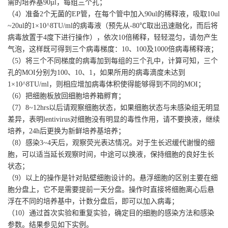
需的培养基90µl，每组三个孔；
（4）准备2个无菌的EP管，在每个管中加入90ul的稀释液，吸取10ul
~20ul的1×10^8TU/ml的病毒液（预先从-80℃取出迅速融化，而后将
病毒放置于4度下进行操作），依次10倍稀释，轻轻混匀，请勿产生
气泡，这样既可得到三个病毒梯度：10、100及1000倍病毒稀释液；
（5）将三个不同梯度的病毒加到每组的三个孔中，计算可知，三个
孔的MOI分别为100、10、1，如果所用的病毒滴度未达到
1×10^8TU/ml，则相应增加病毒体积使得能够得到不同的MOI；
（6）把细胞板放回细胞培养箱孵育；
（7）8~12hrs以后请观察细胞状态，如果细胞状态与未感染组无明显
差异，表明lentivirus对细胞没有明显的毒性作用，请不要换液，继续
培养，24h后更换为新鲜培养基培养；
（8）感染3~4天后，观察荧光表达情况。对于生长迟缓代谢慢的细
胞，可以适当延长观察时间，中途可以换液，保持细胞的良好生长
状态；
（9）以上的操作是针对贴壁细胞设计的。悬浮细胞的区别主要在细
胞分盘上，它不是需要提前一天分盘。操作时直接将细胞离心后悬
浮在不同的培养基中，计数分盘后，即可以加入病毒；
（10）通过首次实验和重复实验，确定目的细胞的感染方法和感染
参数。结果参见如下实例。