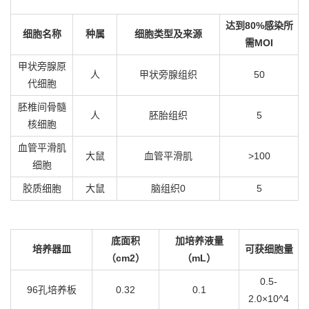
达到
80%
感染所
细胞名称
种属
细胞类型及来源
需
MOI
甲状旁腺原
人
甲状旁腺组织
50
代细胞
胚椎间骨髓
人
胚胎组织
5
核细胞
血管平滑肌
大鼠
血管平滑肌
>100
细胞
胶质细胞
大鼠
脑组织0
5
底面积
加培养液量
培养器皿
可获细胞量
（cm2）
（mL）
0.5-
96孔培养板
0.32
0.1
2.0×10^4