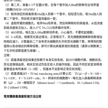
体积50~100ul；
（2）第二天，准备3~5个无菌EP管，在每个管中加入90ul的新鲜完全培养基
（高糖DMEM+10%FBS）；
（3）取待测定的病毒原液10ul加入到第一个管中，轻轻混匀后，取10ul加入到
第二个管中，然后依次操作直到最后一管；
（4）选取所需的细胞孔，吸弃90ul培养液，然后将稀释好的病毒液，从低浓度
到高浓度依次加入，放入37℃ 5% CO2培养箱中培养；
（5）48小时后，每孔加入100ul新鲜培养液，小心操作，不要吹起细胞；
（6）3~4天后，观察荧光表达情况，正常情况下，荧光细胞数随稀释倍数增加
而相应减少，计数最后二个含有荧光细胞的孔中的荧光细胞个数，将得到的数
值除以各自相应的稀释倍数，即可计算出病毒原液的滴度值（通常以倒数第二
个孔中的读数值更为准确）。
注释：
（1）病毒滴度测定结果还依赖于本身实验系统，如293T细胞代数、细胞状态、
荧光显微镜品质、相关实验试剂及实验人员操作技能，因此不同实验室测得滴
度数值会有所差异（1~5倍），但基本不会影响正常实验流程；
（2）病毒滴度(BT = TU/ml, transducing units)计算公式： TU/μl = (P × N / 100 ×
V) ×1/DF， P = % GFP+ cells，N = 转染时的细胞数V =每孔加入病毒稀释液体
积（μl），DF =稀释因子（dilution factor）= 1 (undiluted)、10–1 (diluted 1/10)、
10–2 (diluted 1/100)。
常用慢病毒滴度检测方法比较