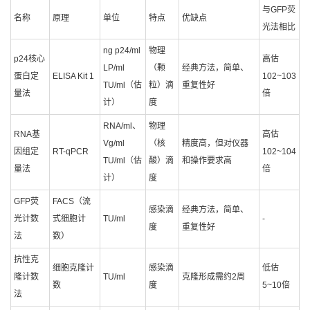
与GFP荧
名称
原理
单位
特点
优缺点
光法相比
ng p24/ml
物理
p24核心
高估
LP/ml
（颗
经典方法，简单、
蛋白定
ELISA Kit 1
102~103
TU/ml（估
粒）滴
重复性好
量法
倍
计）
度
RNA/ml、
物理
RNA基
高估
Vg/ml
（核
精度高，但对仪器
因组定
RT-qPCR
102~104
TU/ml（估
酸）滴
和操作要求高
量法
倍
计）
度
GFP荧
FACS（流
感染滴
经典方法，简单、
光计数
式细胞计
TU/ml
-
度
重复性好
法
数）
抗性克
细胞克隆计
感染滴
低估
隆计数
TU/ml
克隆形成需约2周
数
度
5~10倍
法