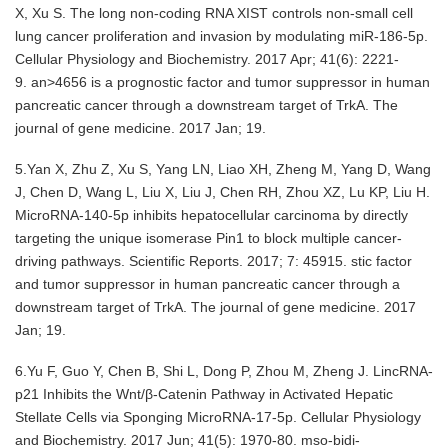
X, Xu S. The long non-coding RNA XIST controls non-small cell
lung cancer proliferation and invasion by modulating miR-186-5p.
Cellular Physiology and Biochemistry. 2017 Apr; 41(6): 2221-
9. an>4656 is a prognostic factor and tumor suppressor in human
pancreatic cancer through a downstream target of TrkA. The
journal of gene medicine. 2017 Jan; 19.
5.Yan X, Zhu Z, Xu S, Yang LN, Liao XH, Zheng M, Yang D, Wang
J, Chen D, Wang L, Liu X, Liu J, Chen RH, Zhou XZ, Lu KP, Liu H.
MicroRNA-140-5p inhibits hepatocellular carcinoma by directly
targeting the unique isomerase Pin1 to block multiple cancer-
driving pathways. Scientific Reports. 2017; 7: 45915. stic factor
and tumor suppressor in human pancreatic cancer through a
downstream target of TrkA. The journal of gene medicine. 2017
Jan; 19.
6.Yu F, Guo Y, Chen B, Shi L, Dong P, Zhou M, Zheng J. LincRNA-
p21 Inhibits the Wnt/β-Catenin Pathway in Activated Hepatic
Stellate Cells via Sponging MicroRNA-17-5p. Cellular Physiology
and Biochemistry. 2017 Jun; 41(5): 1970-80. mso-bidi-