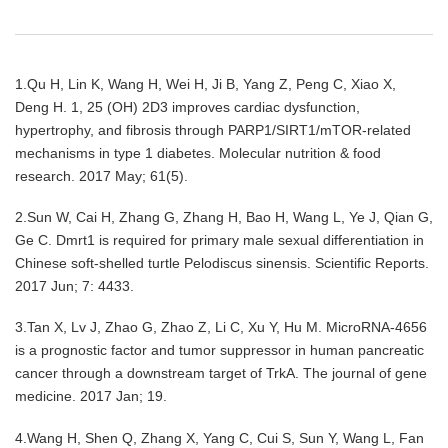
1.Qu H, Lin K, Wang H, Wei H, Ji B, Yang Z, Peng C, Xiao X,
Deng H. 1, 25 (OH) 2D3 improves cardiac dysfunction,
hypertrophy, and fibrosis through PARP1/SIRT1/mTOR‐related
mechanisms in type 1 diabetes. Molecular nutrition & food
research. 2017 May; 61(5).
2.Sun W, Cai H, Zhang G, Zhang H, Bao H, Wang L, Ye J, Qian G,
Ge C. Dmrt1 is required for primary male sexual differentiation in
Chinese soft-shelled turtle Pelodiscus sinensis.
Scientific Reports.
2017 Jun; 7: 4433.
3.Tan X, Lv J, Zhao G, Zhao Z, Li C, Xu Y, Hu M. MicroRNA‐4656
is a prognostic factor and tumor suppressor in human pancreatic
cancer through a downstream target of TrkA. The journal of gene
medicine. 2017 Jan; 19.
4.Wang H, Shen Q, Zhang X, Yang C, Cui S, Sun Y, Wang L, Fan