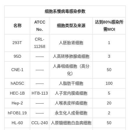
细胞系慢病毒感染参数
ATCC
达到
80%
感染所
名称
细胞类型及来源
No.
需
MOI
CRL-
293T
人胚胎肾细胞
1
11268
95D
——
人高转移肺腺癌细胞
3
人鼻咽癌细胞（高分
CNE-1
——
50
化）
hADSC
——
人脂肪
干
细胞
100
HEC-1B
HTB-113
人子宫内膜癌细胞
5
Hep-2
——
人喉表皮样癌细胞
20
hFOB1.19
——
永生化人成骨细胞
2
HL-60
CCL-240
人原髓细胞白血病细胞
50