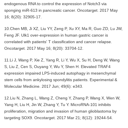
endogenous RNA to control the expression of Notch3 via
sponging miR-613 in pancreatic cancer. Oncotarget. 2017 May
16; 8(20): 32905-17.
10.Chen MB, Ji XZ, Liu YY, Zeng P, Xu XY, Ma R, Guo ZD, Lu JW,
Feng JF. Ulk1 over-expression in human gastric cancer is
correlated with patients' T classification and cancer relapse.
Oncotarget. 2017 May 16; 8(20): 33704-12.
11.Li J, Wang P, Xie Z, Yang R, Li Y, Wu X, Su H, Deng W, Wang
S, Liu Z, Cen S, Ouyang Y, Wu Y, Shen H. Elevated TRAF4
expression impaired LPS-induced autophagy in mesenchymal
stem cells from ankylosing spondylitis patients.
Experimental &
Molecular Medicine. 2017 Jun; 49(6): e343.
12.Liu N, Zhang L, Wang Z, Cheng Y, Zhang P, Wang X, Wen W,
Yang H, Liu H, Jin W, Zhang Y, Tu Y. MicroRNA-101 inhibits
proliferation, migration and invasion of human glioblastoma by
targeting SOX9. Oncotarget. 2017 Mar 21; 8(12): 19244-54.